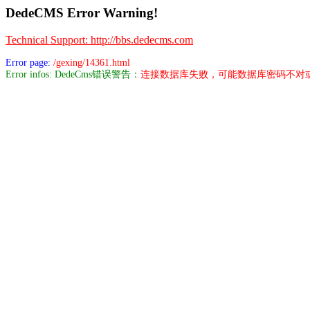
DedeCMS Error Warning!
Technical Support: http://bbs.dedecms.com
Error page:
/gexing/14361.html
Error infos: DedeCms错误警告：
连接数据库失败，可能数据库密码不对