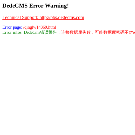
DedeCMS Error Warning!
Technical Support: http://bbs.dedecms.com
Error page:
/qinglv/14369.html
Error infos: DedeCms错误警告：
连接数据库失败，可能数据库密码不对