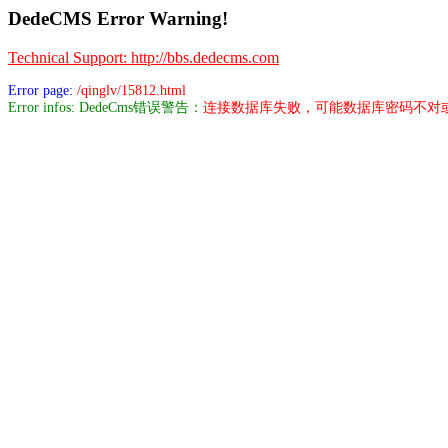
DedeCMS Error Warning!
Technical Support: http://bbs.dedecms.com
Error page:
/qinglv/15812.html
Error infos: DedeCms错误警告：
连接数据库失败，可能数据库密码不对