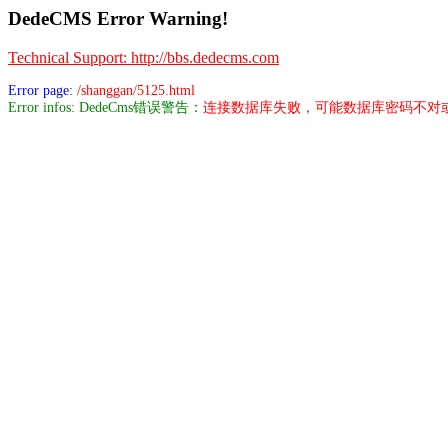
DedeCMS Error Warning!
Technical Support: http://bbs.dedecms.com
Error page:
/shanggan/5125.html
Error infos: DedeCms错误警告：
连接数据库失败，可能数据库密码不对