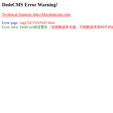
DedeCMS Error Warning!
Technical Support: http://bbs.dedecms.com
Error page:
/tags/%E5%93%87.html
Error infos: DedeCms错误警告：
连接数据库失败，可能数据库密码不对