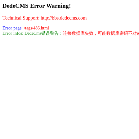
DedeCMS Error Warning!
Technical Support: http://bbs.dedecms.com
Error page:
/tags/486.html
Error infos: DedeCms错误警告：
连接数据库失败，可能数据库密码不对