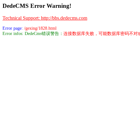
DedeCMS Error Warning!
Technical Support: http://bbs.dedecms.com
Error page:
/gexing/1828.html
Error infos: DedeCms错误警告：
连接数据库失败，可能数据库密码不对