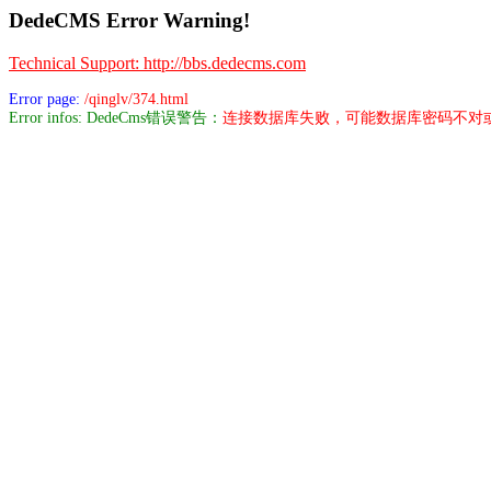
DedeCMS Error Warning!
Technical Support: http://bbs.dedecms.com
Error page:
/qinglv/374.html
Error infos: DedeCms错误警告：
连接数据库失败，可能数据库密码不对