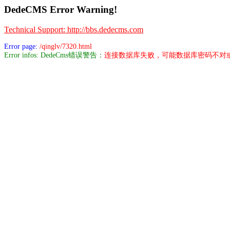
DedeCMS Error Warning!
Technical Support: http://bbs.dedecms.com
Error page:
/qinglv/7320.html
Error infos: DedeCms错误警告：
连接数据库失败，可能数据库密码不对