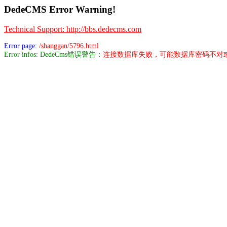
DedeCMS Error Warning!
Technical Support: http://bbs.dedecms.com
Error page:
/shanggan/5796.html
Error infos: DedeCms错误警告：
连接数据库失败，可能数据库密码不对