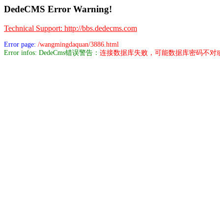
DedeCMS Error Warning!
Technical Support: http://bbs.dedecms.com
Error page:
/wangmingdaquan/3886.html
Error infos: DedeCms错误警告：
连接数据库失败，可能数据库密码不对