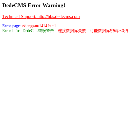
DedeCMS Error Warning!
Technical Support: http://bbs.dedecms.com
Error page:
/shanggan/1414.html
Error infos: DedeCms错误警告：
连接数据库失败，可能数据库密码不对